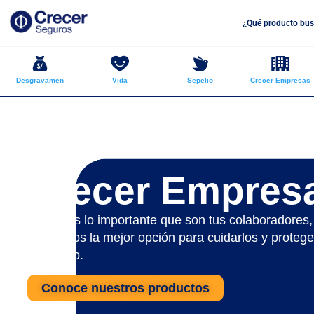
¿Qué producto bus
Desgravamen
Vida
Sepelio
Crecer Empresas
Crecer Empres
Sabemos lo importante que son tus colaboradores, p
ofrecemos la mejor opción para cuidarlos y protege
momento.
Conoce nuestros productos