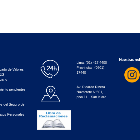
Nuestras red
Lima: (01) 417 4400
Provincias: (0801)
cado de Valores
17440
SEG
uario
Av. Ricardo Rivera
miento pendientes
Navarrete N°501,
piso 11 – San Isidro
os del Seguro de
Datos Personales