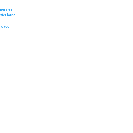
nerales
ticulares
ificado