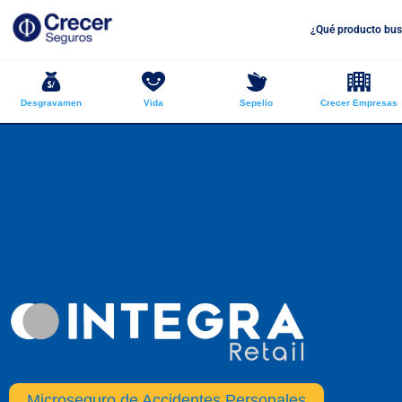
¿Qué producto bus
Desgravamen
Vida
Sepelio
Crecer Empresas
Microseguro de Accidentes Personales